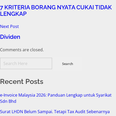
7 KRITERIA BORANG NYATA CUKAI TIDAK
LENGKAP
Next Post
Dividen
Comments are closed.
Recent Posts
e-Invoice Malaysia 2026: Panduan Lengkap untuk Syarikat
Sdn Bhd
Surat LHDN Belum Sampai. Tetapi Tax Audit Sebenarnya