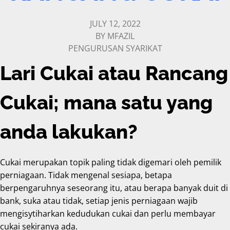
JULY 12, 2022
BY
MFAZIL
PENGURUSAN SYARIKAT
Lari Cukai atau Rancang
Cukai; mana satu yang
anda lakukan?
Cukai merupakan topik paling tidak digemari oleh pemilik
perniagaan. Tidak mengenal sesiapa, betapa
berpengaruhnya seseorang itu, atau berapa banyak duit di
bank, suka atau tidak, setiap jenis perniagaan wajib
mengisytiharkan kedudukan cukai dan perlu membayar
cukai sekiranya ada.