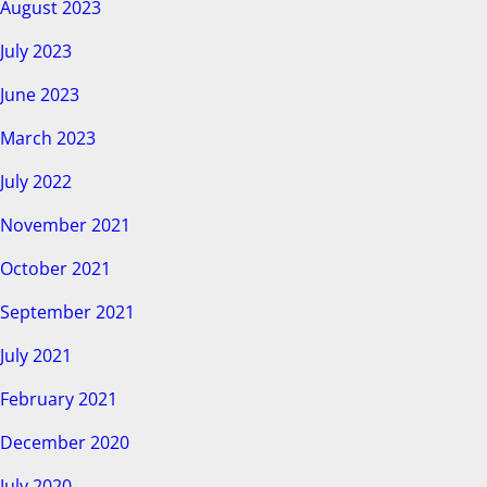
August 2023
July 2023
June 2023
March 2023
July 2022
November 2021
October 2021
September 2021
July 2021
February 2021
December 2020
July 2020