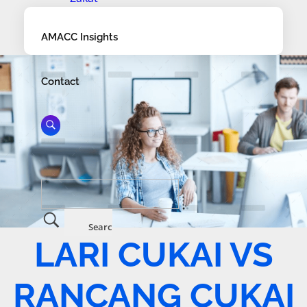
AMACC Insights
Contact
LARI CUKAI VS
RANCANG CUKAI