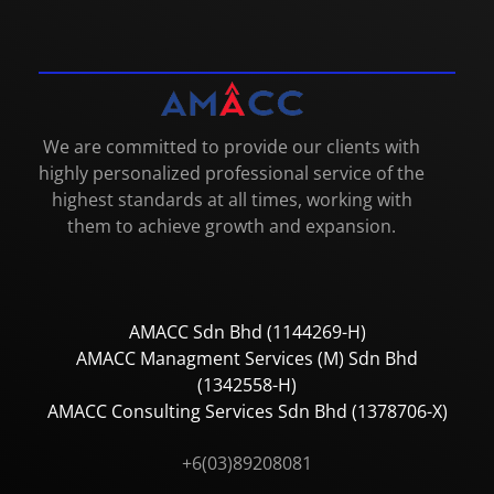
We are committed to provide our clients with
highly personalized professional service of the
highest standards at all times, working with
them to achieve growth and expansion.
AMACC Sdn Bhd (1144269-H)
AMACC Managment Services (M) Sdn Bhd
(1342558-H)
AMACC Consulting Services Sdn Bhd (1378706-X)
+6(03)89208081