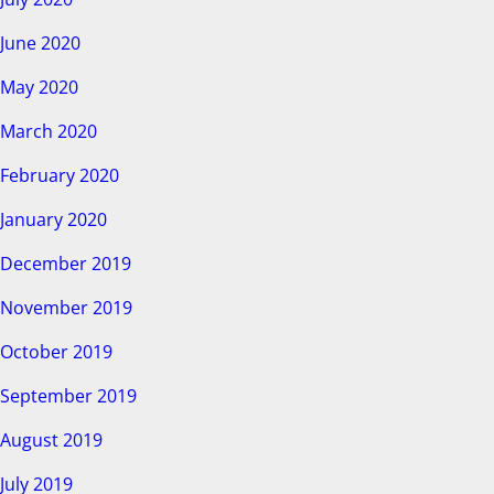
June 2020
May 2020
March 2020
February 2020
January 2020
December 2019
November 2019
October 2019
September 2019
August 2019
July 2019