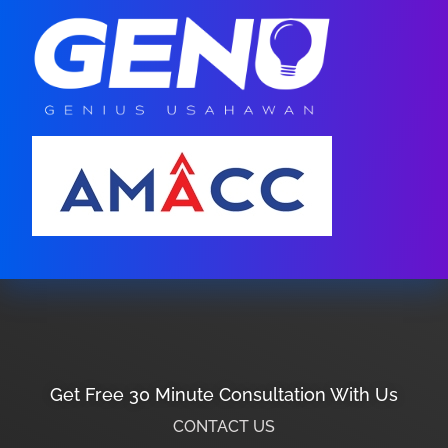
Get Free 30 Minute Consultation With Us
CONTACT US