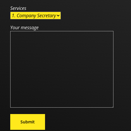
Services
Your message