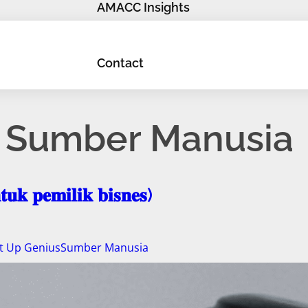
AMACC Insights
Contact
y: Sumber Manusia
𝐮𝐤 𝐩𝐞𝐦𝐢𝐥𝐢𝐤 𝐛𝐢𝐬𝐧𝐞𝐬)
t Up Genius
Sumber Manusia