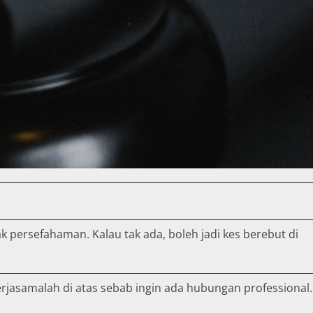
 persefahaman. Kalau tak ada, boleh jadi kes berebut di
rjasamalah di atas sebab ingin ada hubungan professional.