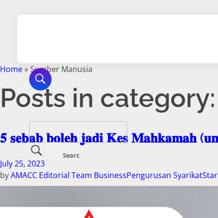
Home
»
Sumber Manusia
Posts in categor
𝟓 𝐬𝐞𝐛𝐚𝐛 𝐛𝐨𝐥𝐞𝐡 𝐣𝐚𝐝𝐢 𝐊𝐞𝐬 𝐌𝐚𝐡𝐤𝐚𝐦𝐚𝐡 (𝐮𝐧𝐭
July 25, 2023
by
AMACC Editorial Team
Business
Pengurusan Syarikat
Star