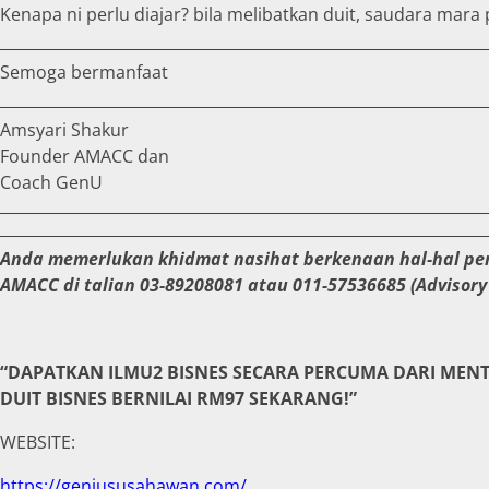
Kenapa ni perlu diajar? bila melibatkan duit, saudara mara
Semoga bermanfaat
Amsyari Shakur
Founder AMACC dan
Coach GenU
Anda memerlukan khidmat nasihat berkenaan hal-hal pe
AMACC di talian 03-89208081 atau 011-57536685 (Advisor
“DAPATKAN ILMU2 BISNES SECARA PERCUMA DARI ME
DUIT BISNES BERNILAI RM97 SEKARANG!”
WEBSITE:
https://geniususahawan.com/