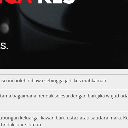
 isu ini boleh dibawa sehingga jadi kes mahkamah
ama bagaimana hendak selesai dengan baik jika wujud tidak
bungan keluarga, kawan baik, ustaz atau saudara mara. Ke
tindak luar siuman.