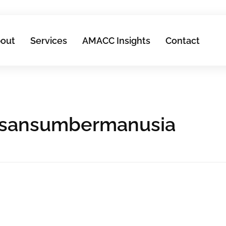
out
Services
AMACC Insights
Contact
usansumbermanusia