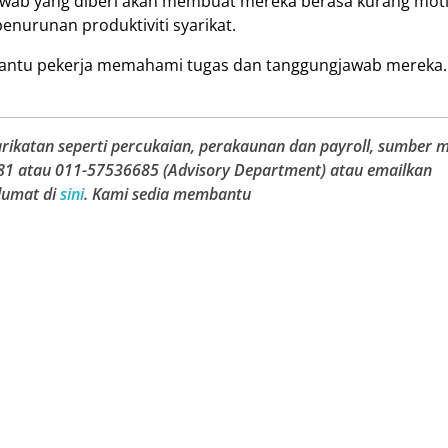
wab yang diberi akan membuat mereka berasa kurang moti
enurunan produktiviti syarikat.
mbantu pekerja memahami tugas dan tanggungjawab mereka.
rikatan seperti percukaian, perakaunan dan payroll, sumber 
81 atau 011-57536685 (Advisory Department) atau emailkan
lumat di
sini
. Kami sedia membantu