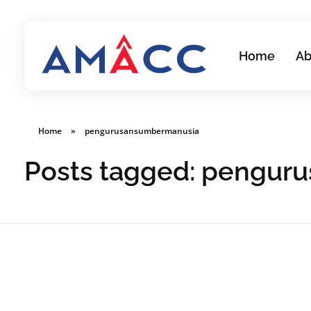
Home
Ab
AMACC
Corporate Secretarial Services
Home
»
pengurusansumbermanusia
Posts tagged: pengur