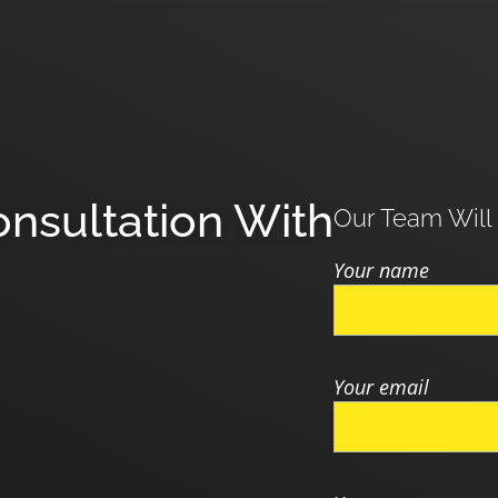
onsultation With
Our Team Will
Your name
Your email