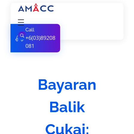
AMACC
Corporate Secretarial Services
Call
+6(03)89208
081
Bayaran
Balik
Cukai: